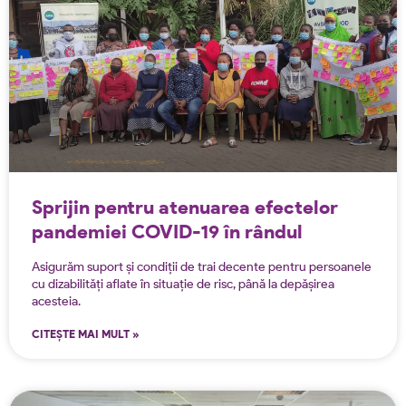
Sprijin pentru atenuarea efectelor
pandemiei COVID-19 în rândul
persoanelor vulnerabile din Almaty,
Asigurăm suport și condiții de trai decente pentru persoanele
Kazakhstan
cu dizabilități aflate în situație de risc, până la depășirea
acesteia.
CITEȘTE MAI MULT »