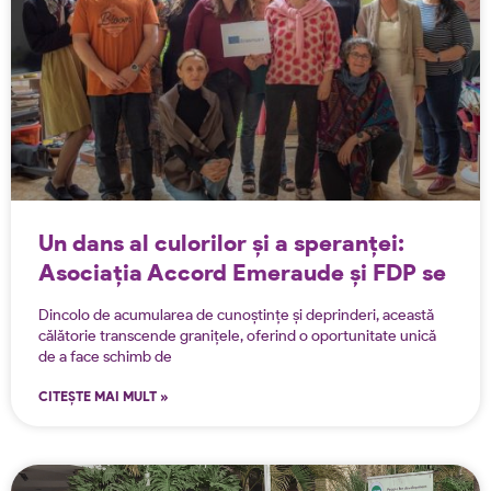
Un dans al culorilor și a speranței:
Asociația Accord Emeraude și FDP se
reunesc sub aripa proiectului
Dincolo de acumularea de cunoștințe și deprinderi, această
Erasmus!
călătorie transcende granițele, oferind o oportunitate unică
de a face schimb de
CITEȘTE MAI MULT »