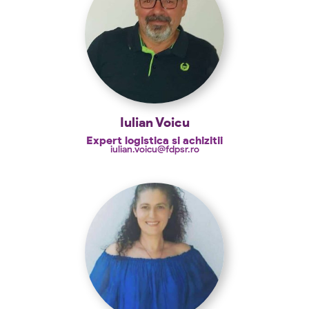
Iulian Voicu
Expert logistica si achizitii
iulian.voicu@fdpsr.ro