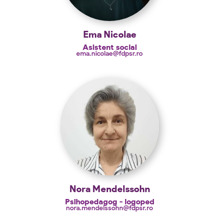
Ema Nicolae
Asistent social
ema.nicolae@fdpsr.ro
Nora Mendelssohn
Psihopedagog - logoped
nora.mendelssohn@fdpsr.ro