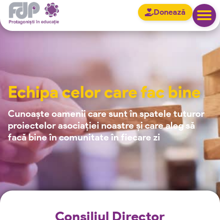
Donează
Echipa celor care fac bine
Cunoaște oamenii care sunt în spatele tuturor
proiectelor asociației noastre și care aleg să
facă bine în comunitate în fiecare zi
Consiliul Director