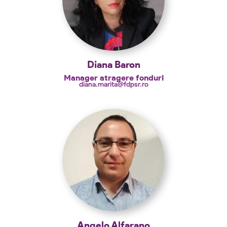
Diana Baron
Manager atragere fonduri
diana.marita@fdpsr.ro
Angelo Alfarano