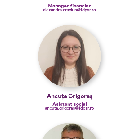
Manager financiar
alexandra.craciun@fdpsr.ro
Ancuța Grigoraș
Asistent social
ancuta.grigoras@fdpsr.ro