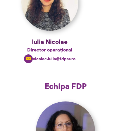
Iulia Nicolae
Director operațional
nicolae.iulia@fdpsr.ro
Echipa FDP