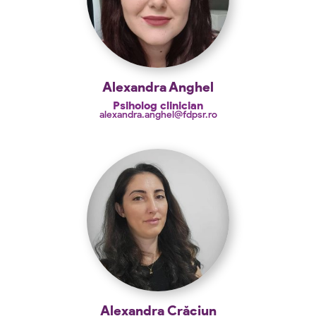
Alexandra Anghel
Psiholog clinician
alexandra.anghel@fdpsr.ro
Alexandra Crăciun