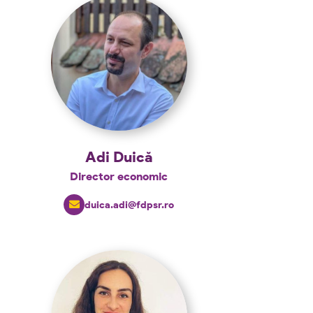
Adi Duică
Director economic
duica.adi@fdpsr.ro