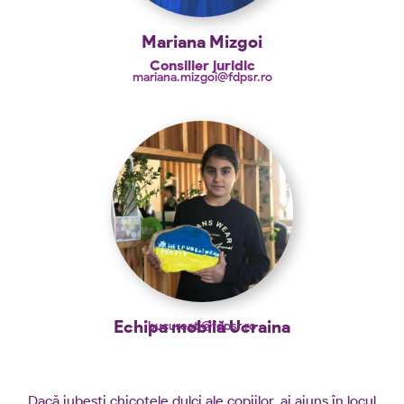
Mariana Mizgoi
Consilier juridic
mariana.mizgoi@fdpsr.ro
Echipa mobilă Ucraina
bucuresti@fdpsr.ro
Dacă iubești chicotele dulci ale copiilor, ai ajuns în locul