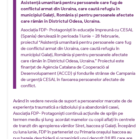
Asistență umanitară pentru persoanele care fug de
conflictul armat din Ucraina, care caută refugiu în
municipiul Galați, România și pentru persoanele afectate
care rămân în Districtul Odesa, Ucraina.
Asociația FDP- Protagoniști în educație împreună cu CESAL
(Spania) derulează în perioada 1 iunie – 28 februarie,
proiectul “Asistență umanitară pentru persoanele care fug
de conflictul armat din Ucraina, care caută refugiu în
municipiul Galați, România și pentru persoanele afectate
care rămân în Districtul Odesa, Ucraina.” Proiectul este
finanțat de Agència Catalana de Cooperació al
Desenvolupament (ACCD) și fondurile strânse de Campania
de urgență CESAL în favoarea persoanelor afectate de
conflict.
Având în vedere nevoia de suport a persoanelor marcate de de
experiența traumatică a războiului și a abandonării casei,
Asociația FDP- Protagoniști continuă acțiunile de sprijin pe
termen mediu și lung acordat mamelor cu copii aflați în centrele
de tranzit din apropierea vămilor Siret, Isaccea și Galați. Începând
cu luna iunie, FDP în parteneriat cu Primaria orașului Isaccea au
pus bazele deschiderii și organizării unui depozit (HUB) care are