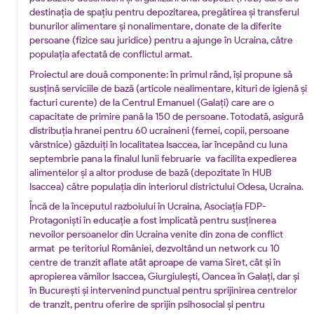
destinația de spațiu pentru depozitarea, pregătirea și transferul
bunurilor alimentare și nonalimentare, donate de la diferite
persoane (fizice sau juridice) pentru a ajunge în Ucraina, către
populația afectată de conflictul armat.
Proiectul are două componente: în primul rând, își propune să
susțină serviciile de bază (articole nealimentare, kituri de igienă și
facturi curente) de la Centrul Emanuel (Galați) care are o
capacitate de primire pană la 150 de persoane. Totodată, asigură
distribuția hranei pentru 60 ucraineni (femei, copii, persoane
vârstnice) găzduiți în localitatea Isaccea, iar începând cu luna
septembrie pana la finalul lunii februarie va facilita expedierea
alimentelor și a altor produse de bază (depozitate în HUB
Isaccea) către populația din interiorul districtului Odesa, Ucraina.
Încă de la începutul razboiului în Ucraina, Asociația FDP-
Protagoniști în educație a fost implicată pentru susținerea
nevoilor persoanelor din Ucraina venite din zona de conflict
armat pe teritoriul României, dezvoltând un network cu 10
centre de tranzit aflate atât aproape de vama Siret, cât și în
apropierea vămilor Isaccea, Giurgiulești, Oancea în Galați, dar și
în București și intervenind punctual pentru sprijinirea centrelor
de tranzit, pentru oferire de sprijin psihosocial și pentru